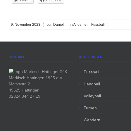
9. November 2023
von
Daniel
in
Allgemein
,
Fussball
KONTAKT
ABTEILUNGEN
DJK
Fussball
Märkisch Hattingen 1925 e.V.
Moltkestr. 2
Handball
45525 Hattingen
Volleyball
02324 344 27 19
Turnen
Wandern