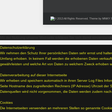
© 2013 All Rights Reserved. Theme by
MNKY S
Mit der Nutzung unserer Webseite erklären Sie sich damit einverstan
Datenschutzerklärung
Wir nehmen den Schutz Ihrer persönlichen Daten sehr ernst und halt
Umfang erhoben. In keinem Fall werden die erhobenen Daten verkauft 
gewährleisten und welche Art von Daten zu welchem Zweck erhoben 
Datenverarbeitung auf dieser Internetseite
Wir erheben und speichern automatisch in ihren Server Log Files Infor
Seite Hostname des zugreifenden Rechners (IP Adresse) Uhrzeit der 
Datenquellen wird nicht vorgenommen, die Daten werden zudem nach e
Cookies
Die Internetseiten verwenden an mehreren Stellen so genannte Cookies.