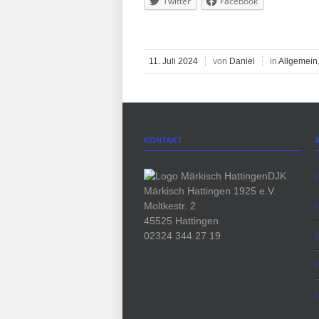
Twitter
Facebook
11. Juli 2024
von
Daniel
in
Allgemein
KONTAKT
DJK
Märkisch Hattingen 1925 e.V.
Moltkestr. 2
45525 Hattingen
02324 344 27 19